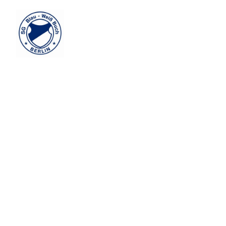
Informationen G-Jugend
Trainer
Uwe Urbatzwaukay
0163 2502608
Rene Kachel
017623479645
Trainingszeiten
Montag 16:30 - 18:00
Mittwoch 16:30 - 18:00