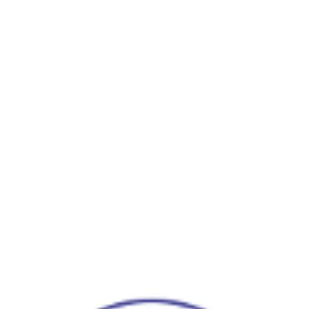
© SG Blau-Weiß Buch e.V. - 2017-2026
Über uns
Kontakt
Impressum
Datenschutzerklärung
Allgemein
Informationen
Herren/
Freizeitmannschaft
Ü50
Vereinskollektion
Jugend
C-Jugend
D-Jugend
E-Jugend
F-Jugend
G-Jugend